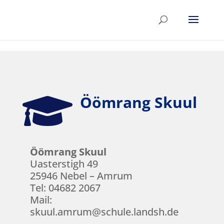
Skip to content

Öömrang Skuul
Öömrang Skuul
Uasterstigh 49
25946 Nebel – Amrum
Tel: 04682 2067
Mail:
skuul.amrum@schule.landsh.de