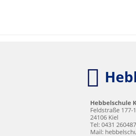
Skip to content

Heb
Hebbelschule K
Feldstraße 177-
24106 Kiel
Tel:
0431 26048
Mail: hebbelsch