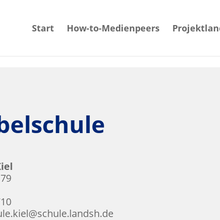
Start
How-to-Medienpeers
Projektlan
belschule
iel
179
710
ule.kiel@schule.landsh.de