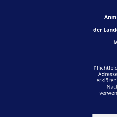
Anme
der Land
M
Pflichtfe
Adresse
erklären
Nac
verwend