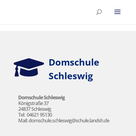
Skip to content

Domschule
Schleswig
Domschule Schleswig
Königstraße 37
24837 Schleswig
Tel:
04621 95130
Mail:
domschule.schleswig@schule.landsh.de